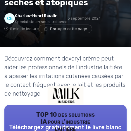
sèches et atopiques
Charles-Henri Baudin
3 septembre 2024
Spécialiste en sous-traitance
11 min de lecture
Partager cette page
Découvrez comment dexeryl crème peut
aider les professionnels de l'industrie laitière
à apaiser les irritations cutanées causées par
le contact fréquent avec le lait et les produits
de nettoyage.
TOP 10 des solutions
IA pour l'industrie
Téléchargez gratuitement le livre blanc
laitière