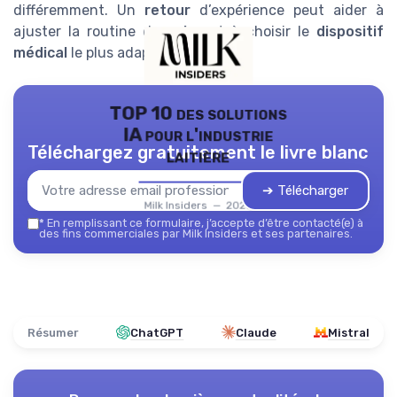
différemment. Un
retour
d’expérience peut aider à
ajuster la routine de
soins
et à choisir le
dispositif
médical
le plus adapté.
TOP 10 des solutions
IA pour l'industrie
Téléchargez gratuitement le livre blanc
laitière
➔ Télécharger
Milk Insiders — 2026
*
En remplissant ce formulaire, j’accepte d’être contacté(e) à
des fins commerciales par Milk Insiders et ses partenaires.
Résumer
ChatGPT
Claude
Mistral