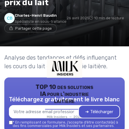
prix du lait
Charles-Henri Baudin
26 avril 2025
10 min de lecture
Spécialiste en sous-traitance
Partager cette page
Analyse des tendances et défis influençant
les cours du lait dans l'industrie laitière.
TOP 10 des solutions
IA pour l'industrie
Téléchargez gratuitement le livre blanc
laitière
➔ Télécharger
Milk Insiders — 2026
*
En remplissant ce formulaire, j’accepte d’être contacté(e) à
des fins commerciales par Milk Insiders et ses partenaires.