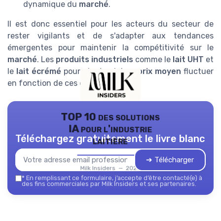
dynamique du
marché
.
Il est donc essentiel pour les acteurs du secteur de
rester vigilants et de s'adapter aux tendances
émergentes pour maintenir la compétitivité sur le
marché
. Les
produits industriels
comme le
lait UHT
et
le
lait écrémé
pourraient voir leur
prix moyen
fluctuer
en fonction de ces divers facteurs.
TOP 10 des solutions
IA pour l'industrie
Téléchargez gratuitement le livre blanc
laitière
➔ Télécharger
Milk Insiders — 2026
*
En remplissant ce formulaire, j’accepte d’être contacté(e) à
des fins commerciales par Milk Insiders et ses partenaires.