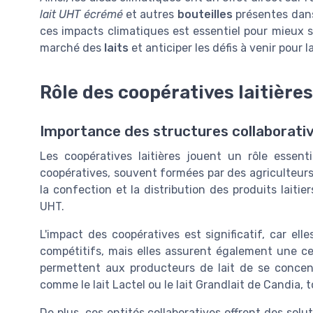
lait UHT écrémé
et autres
bouteilles
présentes dan
ces impacts climatiques est essentiel pour mieux sa
marché des
laits
et anticiper les défis à venir pour
Rôle des coopératives laitières
Importance des structures collaborative
Les coopératives laitières jouent un rôle essenti
coopératives, souvent formées par des agriculteurs
la confection et la distribution des produits laitiers
UHT.
L'impact des coopératives est significatif, car ell
compétitifs, mais elles assurent également une cer
permettent aux producteurs de lait de se concentr
comme le
lait Lactel
ou le
lait Grandlait de Candia
, 
De plus, ces entités collaboratives offrent des solu