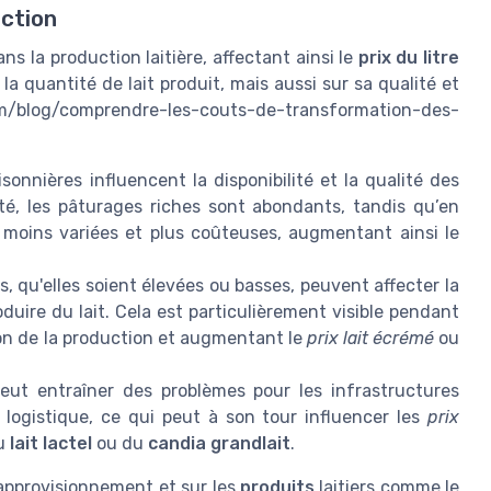
uction
s la production laitière, affectant ainsi le
prix du litre
a quantité de lait produit, mais aussi sur sa qualité et
/blog/comprendre-les-couts-de-transformation-des-
sonnières influencent la disponibilité et la qualité des
té, les pâturages riches sont abondants, tandis qu’en
e moins variées et plus coûteuses, augmentant ainsi le
 qu'elles soient élevées ou basses, peuvent affecter la
duire du lait. Cela est particulièrement visible pendant
on de la production et augmentant le
prix lait
écrémé
ou
eut entraîner des problèmes pour les infrastructures
 logistique, ce qui peut à son tour influencer les
prix
du
lait lactel
ou du
candia grandlait
.
l'approvisionnement et sur les
produits
laitiers comme le