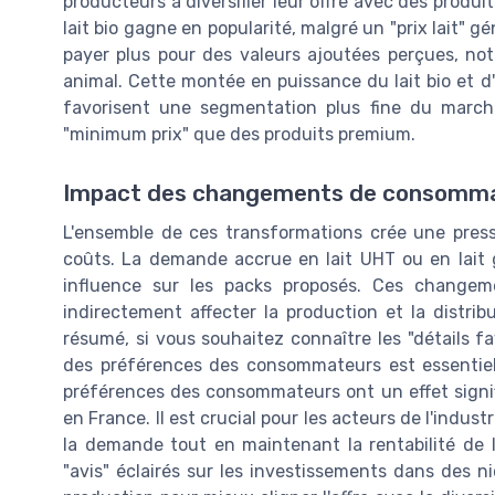
producteurs à diversifier leur offre avec des produits 
lait bio gagne en popularité, malgré un "prix lait"
payer plus pour des valeurs ajoutées perçues, no
animal. Cette montée en puissance du lait bio et d
favorisent une segmentation plus fine du marché
"minimum prix" que des produits premium.
Impact des changements de consommati
L'ensemble de ces transformations crée une pressi
coûts. La demande accrue en lait UHT ou en lait
influence sur les packs proposés. Ces change
indirectement affecter la production et la distrib
résumé, si vous souhaitez connaître les "détails fa
des préférences des consommateurs est essentiel.
préférences des consommateurs ont un effet significa
en France. Il est crucial pour les acteurs de l'indus
la demande tout en maintenant la rentabilité de l
"avis" éclairés sur les investissements dans des n