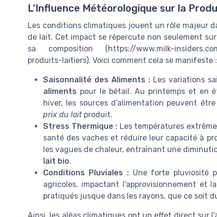
L'Influence Météorologique sur la Prod
Les conditions climatiques jouent un rôle majeur dan
de lait. Cet impact se répercute non seulement sur l
sa composition (https://www.milk-insiders.com
produits-laitiers). Voici comment cela se manifeste :
Saisonnalité des Aliments :
Les variations sai
aliments
pour le bétail. Au printemps et en é
hiver, les sources d’alimentation peuvent êtr
prix du lait
produit.
Stress Thermique :
Les températures extrêmes,
santé des vaches et réduire leur capacité à pro
les vagues de chaleur, entraînant une diminuti
lait bio
.
Conditions Pluviales :
Une forte pluviosité p
agricoles, impactant l'approvisionnement et la
pratiqués jusque dans les rayons, que ce soit 
Ainsi, les aléas climatiques ont un effet direct sur 