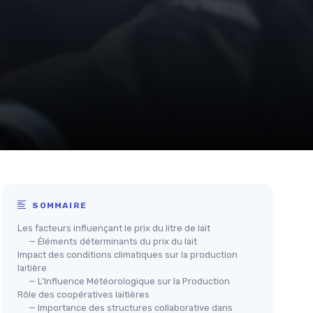
SOMMAIRE
Les facteurs influençant le prix du litre de lait
— Éléments déterminants du prix du lait
Impact des conditions climatiques sur la production
laitière
— L'Influence Météorologique sur la Production
Rôle des coopératives laitières
— Importance des structures collaborative dans