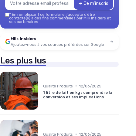
➔ Je m'inscris
*
En remplissant ce formulaire, j’accepte d’être
contacté(e) à des fins commerciales par Milk Insiders et
ses partenaires.
Milk Insiders
Ajoutez-nous à vos sources préférées sur Google
Les plus lus
•
Qualité Produits
12/06/2025
1 litre de lait en kg : comprendre la
conversion et ses implications
•
Qualité Produits
12/06/2025