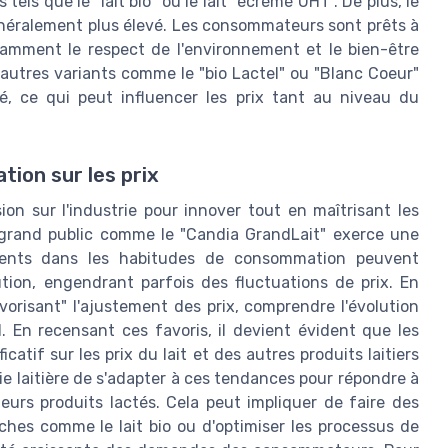
tels que le "lait bio" ou le lait "écrémé UHT". De plus, le
 généralement plus élevé. Les consommateurs sont prêts à
tamment le respect de l'environnement et le bien-être
'autres variants comme le "bio Lactel" ou "Blanc Coeur"
, ce qui peut influencer les prix tant au niveau du
on sur les prix
on sur l'industrie pour innover tout en maîtrisant les
 grand public comme le "Candia GrandLait" exerce une
ments dans les habitudes de consommation peuvent
ution, engendrant parfois des fluctuations de prix. En
vorisant" l'ajustement des prix, comprendre l'évolution
 En recensant ces favoris, il devient évident que les
tif sur les prix du lait et des autres produits laitiers
trie laitière de s'adapter à ces tendances pour répondre à
eurs produits lactés. Cela peut impliquer de faire des
iches comme le lait bio ou d'optimiser les processus de