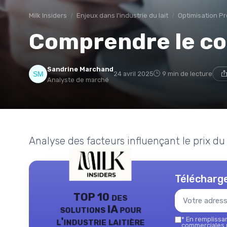
Milk Insiders
Enjeux dans l'industrie du lait
Optimisation P
Comprendre le coût
Sandrine Marchand
24 avril 2025
9 min de lecture
Analyste de marché
Analyse des facteurs influençant le prix du li
Télécharge
TOP 10 des
solutions IA pour
l'industrie laitière
*
En remplissant
commerciales p