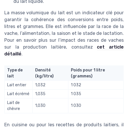
du lait liquide.
La masse volumique du lait est un indicateur clé pour
garantir la cohérence des conversions entre poids,
litres et grammes. Elle est influencée par la race de la
vache, l’alimentation, la saison et le stade de lactation.
Pour en savoir plus sur l’impact des races de vaches
sur la production laitière, consultez
cet article
détaillé
.
Type de
Densité
Poids pour 1 litre
lait
(kg/litre)
(grammes)
Lait entier
1,032
1 032
Lait écrémé
1,035
1 035
Lait de
1,030
1 030
chèvre
En cuisine ou pour les recettes de produits laitiers, il