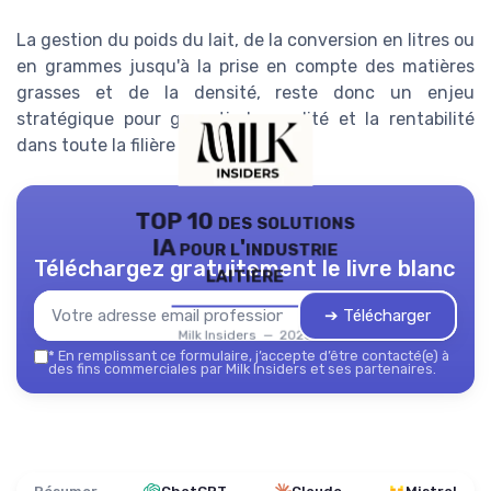
La gestion du poids du lait, de la conversion en litres ou
en grammes jusqu'à la prise en compte des matières
grasses et de la densité, reste donc un enjeu
stratégique pour garantir la qualité et la rentabilité
dans toute la filière laitière.
TOP 10 des solutions
IA pour l'industrie
Téléchargez gratuitement le livre blanc
laitière
➔ Télécharger
Milk Insiders — 2026
*
En remplissant ce formulaire, j’accepte d’être contacté(e) à
des fins commerciales par Milk Insiders et ses partenaires.