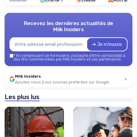
Résumer
ChatGPT
Claude
Mistral
Recevez les dernières actualités de
Milk Insiders
➔ Je m'inscris
*
En remplissant ce formulaire, j’accepte d’être contacté(e) à
des fins commerciales par Milk Insiders et ses partenaires.
Milk Insiders
Ajoutez-nous à vos sources préférées sur Google
Les plus lus