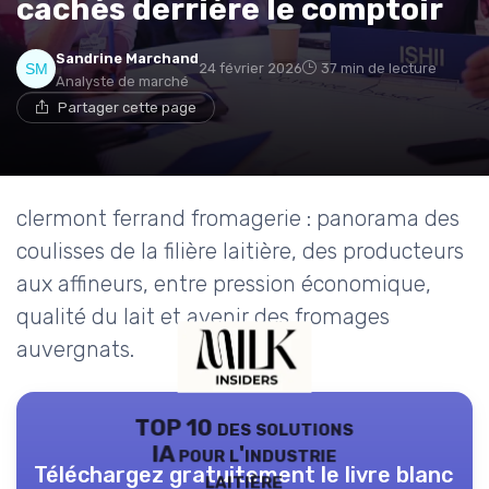
cachés derrière le comptoir
Sandrine Marchand
24 février 2026
37 min de lecture
Analyste de marché
Partager cette page
clermont ferrand fromagerie : panorama des
coulisses de la filière laitière, des producteurs
aux affineurs, entre pression économique,
qualité du lait et avenir des fromages
auvergnats.
TOP 10 des solutions
IA pour l'industrie
Téléchargez gratuitement le livre blanc
laitière