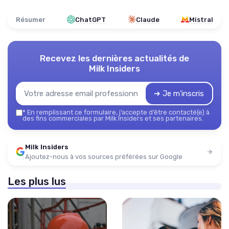
Résumer
ChatGPT
Claude
Mistral
Recevez les dernières actualités de
Milk Insiders
➔ Je m'inscris
*
En remplissant ce formulaire, j’accepte d’être contacté(e) à
des fins commerciales par Milk Insiders et ses partenaires.
Milk Insiders
Ajoutez-nous à vos sources préférées sur Google
Les plus lus