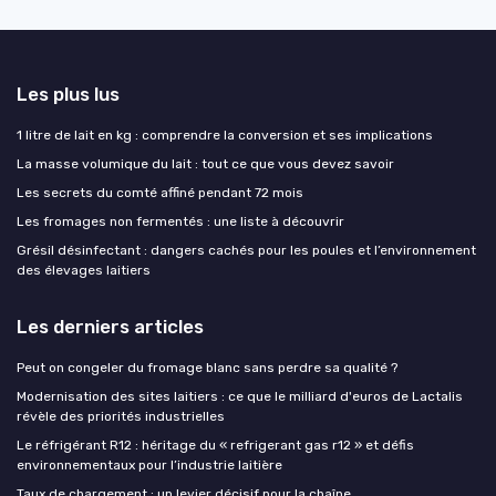
Les plus lus
1 litre de lait en kg : comprendre la conversion et ses implications
La masse volumique du lait : tout ce que vous devez savoir
Les secrets du comté affiné pendant 72 mois
Les fromages non fermentés : une liste à découvrir
Grésil désinfectant : dangers cachés pour les poules et l’environnement
des élevages laitiers
Les derniers articles
Peut on congeler du fromage blanc sans perdre sa qualité ?
Modernisation des sites laitiers : ce que le milliard d'euros de Lactalis
révèle des priorités industrielles
Le réfrigérant R12 : héritage du « refrigerant gas r12 » et défis
environnementaux pour l’industrie laitière
Taux de chargement : un levier décisif pour la chaîne