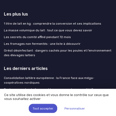
Les plus lus
1 litre de lait en kg : comprendre la conversion et ses implications
La masse volumique du lait : tout ce que vous devez savoir
Les secrets du comté affiné pendant 72 mois
Les fromages non fermentés : une liste à découvrir
Grésil désinfectant : dangers cachés pour les poules et l’environnement
des élevages laitiers
Les derniers articles
Consolidation laitière européenne : la France face aux méga-
coopératives nordiques
Peut on congeler du fromage blanc sans perdre sa qualité ?
Ce site utilise des cookies et vous donne le contrôle sur ceux que
Modernisation des sites laitiers : ce que le milliard d'euros de Lactalis
vous souhaitez activer
révèle des priorités industrielles
Le réfrigérant R12 : héritage du « refrigerant gas r12 » et défis
Tout accepter
Personnaliser
environnementaux pour l’industrie laitière