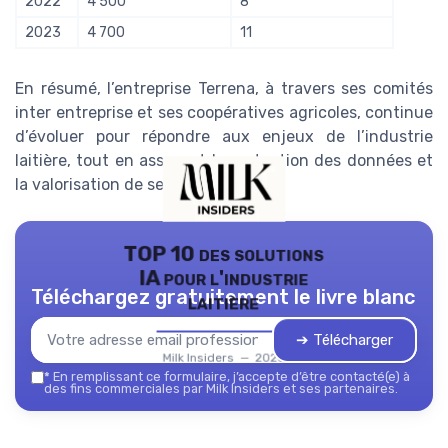
2022
4 500
8
2023
4 700
11
En résumé, l’entreprise Terrena, à travers ses comités
inter entreprise et ses coopératives agricoles, continue
d’évoluer pour répondre aux enjeux de l’industrie
laitière, tout en assurant la protection des données et
la valorisation de ses salariés.
TOP 10 des solutions
IA pour l'industrie
Téléchargez gratuitement le livre blanc
laitière
➔ Télécharger
Milk Insiders — 2026
*
En remplissant ce formulaire, j’accepte d’être contacté(e) à
des fins commerciales par Milk Insiders et ses partenaires.