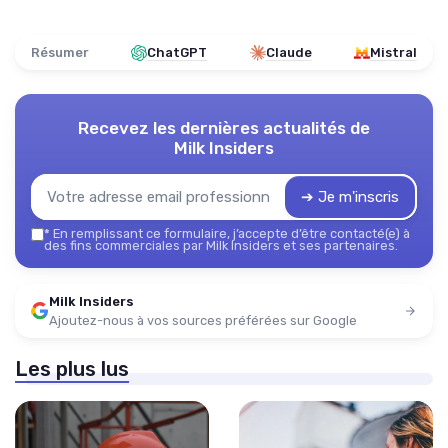
Résumer
ChatGPT
Claude
Mistral
Recevez les dernières actualités de
Milk Insiders
➔ Je m'inscris
*
En remplissant ce formulaire, j’accepte d’être contacté(e) à
des fins commerciales par Milk Insiders et ses partenaires.
Milk Insiders
Ajoutez-nous à vos sources préférées sur Google
Les plus lus