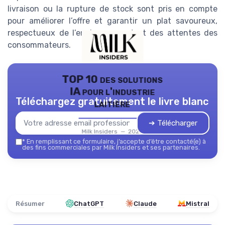
livraison ou la rupture de stock sont pris en compte
pour améliorer l’offre et garantir un plat savoureux,
respectueux de l’environnement et des attentes des
consommateurs.
TOP 10 des solutions
IA pour l'industrie
Téléchargez gratuitement le livre blanc
laitière
➔ Télécharger
Milk Insiders — 2026
*
En remplissant ce formulaire, j’accepte d’être contacté(e) à
des fins commerciales par Milk Insiders et ses partenaires.
Résumer
ChatGPT
Claude
Mistral