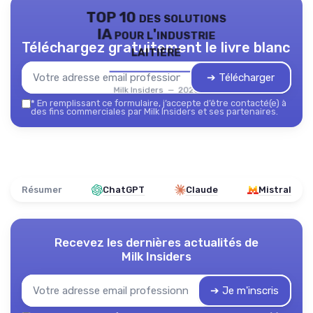
TOP 10 des solutions
IA pour l'industrie
Téléchargez gratuitement le livre blanc
laitière
➔ Télécharger
Milk Insiders — 2026
*
En remplissant ce formulaire, j’accepte d’être contacté(e) à
des fins commerciales par Milk Insiders et ses partenaires.
Résumer
ChatGPT
Claude
Mistral
Recevez les dernières actualités de
Milk Insiders
➔ Je m'inscris