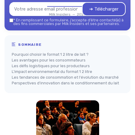
➔ Télécharger
Milk Insiders — 2026
*
En remplissant ce formulaire, j’accepte d’être contacté(e) à
des fins commerciales par Milk Insiders et ses partenaires.
SOMMAIRE
Pourquoi choisir le format 1 2 litre de lait ?
Les avantages pour les consommateurs
Les défis logistiques pour les producteurs
L'impact environnemental du format 1 2 litre
Les tendances de consommation et l'évolution du marché
Perspectives d'innovation dans le conditionnement du lait