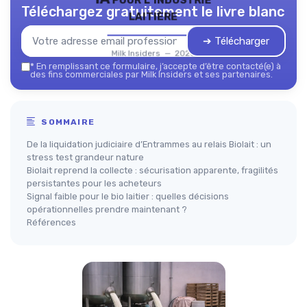
Téléchargez gratuitement le livre blanc
laitière
➔ Télécharger
Milk Insiders — 2026
*
En remplissant ce formulaire, j’accepte d’être contacté(e) à
des fins commerciales par Milk Insiders et ses partenaires.
SOMMAIRE
De la liquidation judiciaire d’Entrammes au relais Biolait : un
stress test grandeur nature
Biolait reprend la collecte : sécurisation apparente, fragilités
persistantes pour les acheteurs
Signal faible pour le bio laitier : quelles décisions
opérationnelles prendre maintenant ?
Références