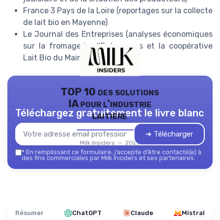
France 3 Pays de la Loire (reportages sur la collecte
de lait bio en Mayenne)
Le Journal des Entreprises (analyses économiques
sur la fromagerie d’Entrammes et la coopérative
Lait Bio du Maine)
TOP 10 des solutions
IA pour l'industrie
Téléchargez gratuitement le livre blanc
laitière
➔ Télécharger
Milk Insiders — 2026
*
En remplissant ce formulaire, j’accepte d’être contacté(e) à
des fins commerciales par Milk Insiders et ses partenaires.
Résumer
ChatGPT
Claude
Mistral