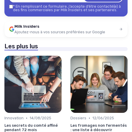
*
En remplissant ce formulaire, j’accepte d’être contacté(e) à
des fins commerciales par Milk Insiders et ses partenaires.
Milk Insiders
Ajoutez-nous à vos sources préférées sur Google
Les plus lus
•
•
Innovation
14/08/2025
Dossiers
12/06/2025
Les secrets du comté affiné
Les fromages non fermentés
pendant 72 mois
: une liste à découvrir