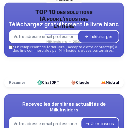
TOP 10 des solutions
IA pour l'industrie
Téléchargez gratuitement le livre blanc
laitière
➔ Télécharger
Milk Insiders — 2026
*
En remplissant ce formulaire, j’accepte d’être contacté(e) à
des fins commerciales par Milk Insiders et ses partenaires.
Résumer
ChatGPT
Claude
Mistral
Recevez les dernières actualités de
Milk Insiders
➔ Je m'inscris