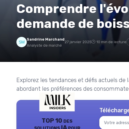
Comprendre l'évol
demande de boisso
Sandrine Marchand
27 janvier 2025
10 min de lecture
Analyste de marché
Explorez les tendances et défis actuels de 
abordant les préférences des consommateurs
Télécharge
TOP 10 des
solutions IA pour