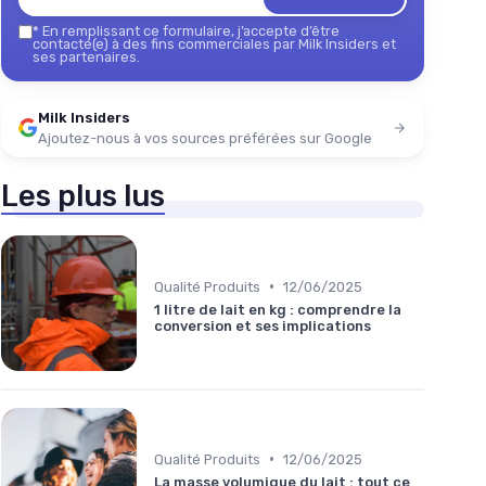
*
En remplissant ce formulaire, j’accepte d’être
contacté(e) à des fins commerciales par Milk Insiders et
ses partenaires.
Milk Insiders
Ajoutez-nous à vos sources préférées sur Google
Les plus lus
•
Qualité Produits
12/06/2025
1 litre de lait en kg : comprendre la
conversion et ses implications
•
Qualité Produits
12/06/2025
La masse volumique du lait : tout ce