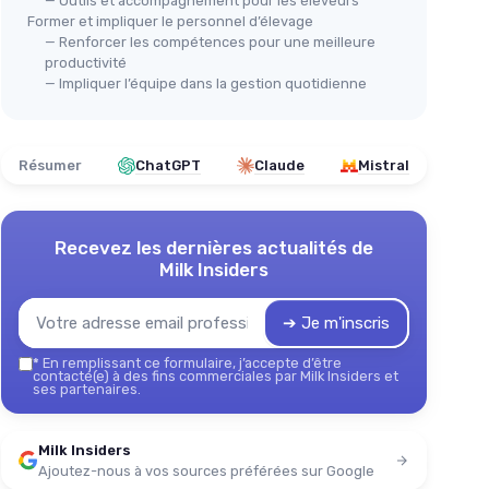
— Outils et accompagnement pour les éleveurs
Former et impliquer le personnel d’élevage
— Renforcer les compétences pour une meilleure
productivité
— Impliquer l’équipe dans la gestion quotidienne
Résumer
ChatGPT
Claude
Mistral
Recevez les dernières actualités de
Milk Insiders
➔ Je m'inscris
*
En remplissant ce formulaire, j’accepte d’être
contacté(e) à des fins commerciales par Milk Insiders et
ses partenaires.
Milk Insiders
Ajoutez-nous à vos sources préférées sur Google