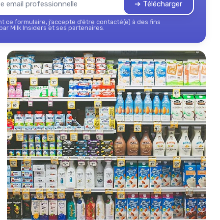
➔ Télécharger
 ce formulaire, j’accepte d’être contacté(e) à des fins
ar Milk Insiders et ses partenaires.