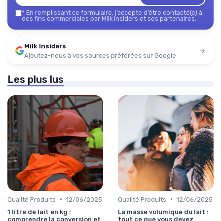
*
En remplissant ce formulaire, j’accepte d’être contacté(e) à
des fins commerciales par Milk Insiders et ses partenaires.
Milk Insiders
Ajoutez-nous à vos sources préférées sur Google
Les plus lus
•
•
Qualité Produits
12/06/2025
Qualité Produits
12/06/2025
1 litre de lait en kg :
La masse volumique du lait :
comprendre la conversion et
tout ce que vous devez