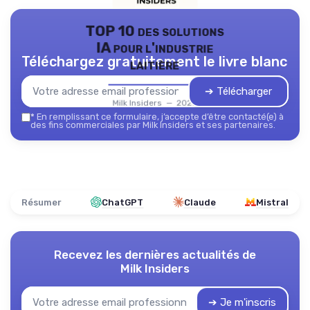
TOP 10 des solutions
IA pour l'industrie
Téléchargez gratuitement le livre blanc
laitière
➔ Télécharger
Milk Insiders — 2026
*
En remplissant ce formulaire, j’accepte d’être contacté(e) à
des fins commerciales par Milk Insiders et ses partenaires.
Résumer
ChatGPT
Claude
Mistral
Recevez les dernières actualités de
Milk Insiders
➔ Je m'inscris