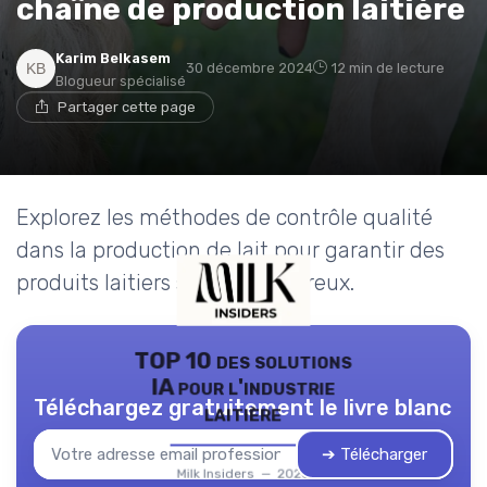
chaîne de production laitière
Karim Belkasem
30 décembre 2024
12 min de lecture
Blogueur spécialisé
Partager cette page
Explorez les méthodes de contrôle qualité
dans la production de lait pour garantir des
produits laitiers sûrs et savoureux.
TOP 10 des solutions
IA pour l'industrie
Téléchargez gratuitement le livre blanc
laitière
➔ Télécharger
Milk Insiders — 2026