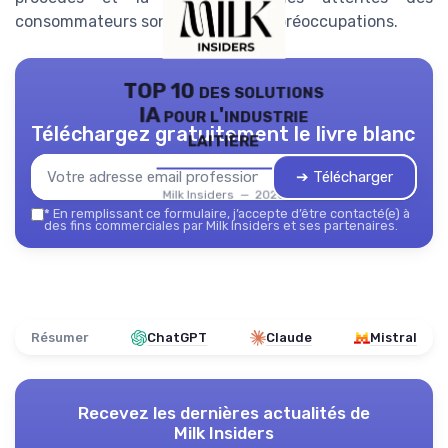
consommateurs sont au cœur des préoccupations.
TOP 10 des solutions
IA pour l'industrie
Téléchargez gratuitement le livre blanc
laitière
➔ Télécharger
Milk Insiders — 2026
*
En remplissant ce formulaire, j’accepte d’être contacté(e) à
des fins commerciales par Milk Insiders et ses partenaires.
Résumer
ChatGPT
Claude
Mistral
Recevez les dernières actualités de
Milk Insiders