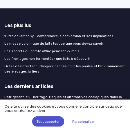
Les plus lus
1 litre de lait en kg : comprendre la conversion et ses implications
La masse volumique du lait : tout ce que vous devez savoir
Les secrets du comté affiné pendant 72 mois
Les fromages non fermentés : une liste à découvrir
Grésil désinfectant : dangers cachés pour les poules et l’environnement
des élevages laitiers
Les derniers articles
Réfrigérant R12 : héritage, risques et alternatives écologiques dans la
chaîne du lait
Ce site utilise des cookies et vous donne le contrôle sur ceux que
V4 pipeline en cours : comment construire une carrière durable dans
vous souhaitez activer
l’industrie du lait
Tout accepter
Personnaliser
Consolidation laitière européenne : la France face aux méga-
coopératives nordiques