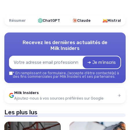
Résumer
ChatGPT
Claude
Mistral
Recevez les dernières actualités de
Milk Insiders
➔ Je m'inscris
*
En remplissant ce formulaire, j’accepte d’être contacté(e) à
des fins commerciales par Milk Insiders et ses partenaires.
Milk Insiders
Ajoutez-nous à vos sources préférées sur Google
Les plus lus