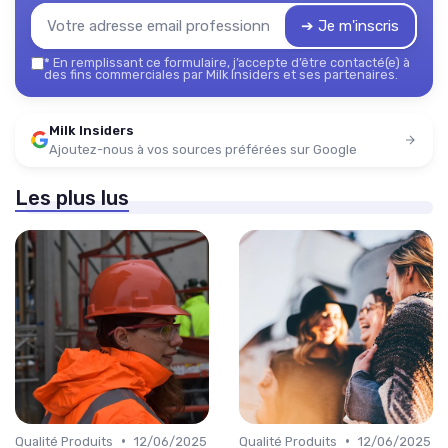
➔ Je m'inscris
*
En remplissant ce formulaire, j’accepte d’être contacté(e) à
des fins commerciales par Milk Insiders et ses partenaires.
Milk Insiders
Ajoutez-nous à vos sources préférées sur Google
Les plus lus
•
•
Qualité Produits
12/06/2025
Qualité Produits
12/06/2025