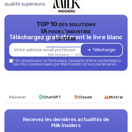
qualité supérieure.
TOP 10 des solutions
IA pour l'industrie
Téléchargez gratuitement le livre blanc
laitière
➔ Télécharger
Milk Insiders — 2026
*
En remplissant ce formulaire, j’accepte d’être contacté(e) à
des fins commerciales par Milk Insiders et ses partenaires.
Résumer
ChatGPT
Claude
Mistral
Recevez les dernières actualités de
Milk Insiders