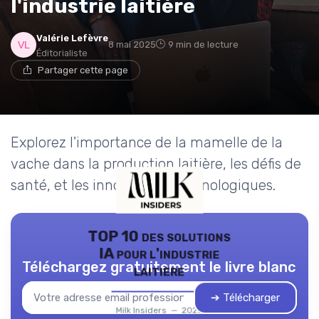
l'industrie laitière
Valérie Lefèvre
8 mai 2025
9 min de lecture
Éditorialiste
Partager cette page
Explorez l'importance de la mamelle de la
vache dans la production laitière, les défis de
santé, et les innovations technologiques.
TOP 10 des solutions
IA pour l'industrie
Téléchargez gratuitement le livre blanc
laitière
➔ Télécharger
Milk Insiders — 2026