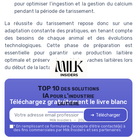
pour optimiser l’ingestion et la gestion du calcium
pendant la période de tarissement.
La réussite du tarissement repose donc sur une
adaptation constante des pratiques, en tenant compte
des besoins de chaque animal et des évolutions
technologiques. Cette phase de préparation est
essentielle pour garantir une production laitière
optimale et préserver la santé des vaches laitières lors
du début de la lactation suivante.
TOP 10 des solutions
IA pour l'industrie
Téléchargez gratuitement le livre blanc
laitière
➔ Télécharger
Milk Insiders — 2026
*
En remplissant ce formulaire, j’accepte d’être contacté(e) à
des fins commerciales par Milk Insiders et ses partenaires.