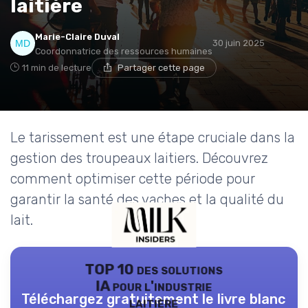
laitière
Marie-Claire Duval
30 juin 2025
Coordonnatrice des ressources humaines
11 min de lecture
Partager cette page
Le tarissement est une étape cruciale dans la
gestion des troupeaux laitiers. Découvrez
comment optimiser cette période pour
garantir la santé des vaches et la qualité du
lait.
TOP 10 des solutions
IA pour l'industrie
Téléchargez gratuitement le livre blanc
laitière