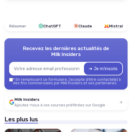
Résumer
ChatGPT
Claude
Mistral
Recevez les dernières actualités de
Milk Insiders
➔ Je m'inscris
*
En remplissant ce formulaire, j’accepte d’être contacté(e) à
des fins commerciales par Milk Insiders et ses partenaires.
Milk Insiders
Ajoutez-nous à vos sources préférées sur Google
Les plus lus