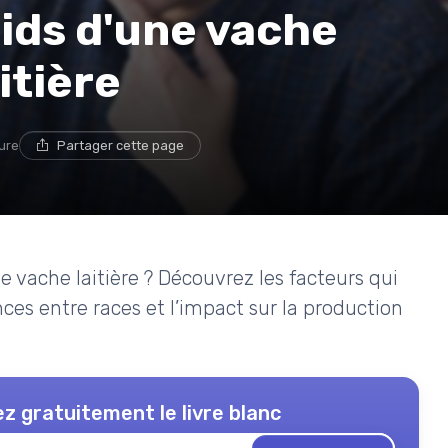
ids d'une vache
itière
ture
Partager cette page
 vache laitière ? Découvrez les facteurs qui
nces entre races et l’impact sur la production
z gratuitement le livre blanc