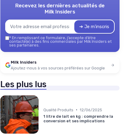
Recevez les dernières actualités de
Milk Insiders
➔ Je m'inscris
*
En remplissant ce formulaire, j’accepte d’être
contacté(e) à des fins commerciales par Milk Insiders et
ses partenaires.
Milk Insiders
Ajoutez-nous à vos sources préférées sur Google
Les plus lus
•
Qualité Produits
12/06/2025
1 litre de lait en kg : comprendre la
conversion et ses implications