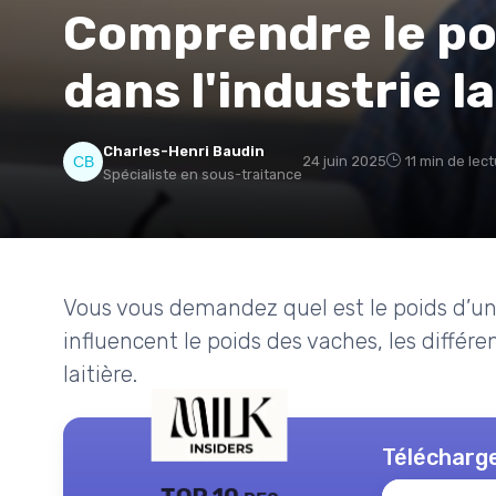
Comprendre le po
dans l'industrie la
Charles-Henri Baudin
24 juin 2025
11 min de lec
Spécialiste en sous-traitance
Vous vous demandez quel est le poids d’une
influencent le poids des vaches, les différe
laitière.
Télécharge