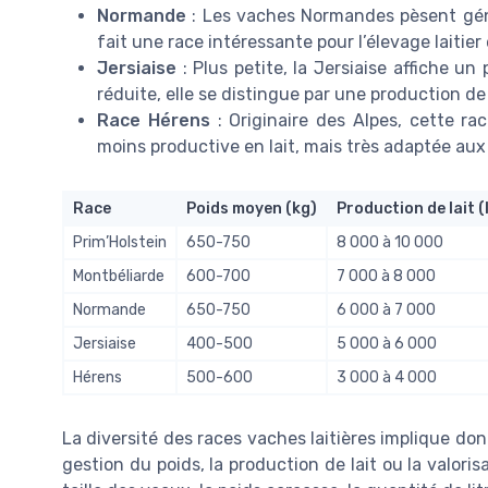
Normande
: Les vaches Normandes pèsent géné
fait une race intéressante pour l’élevage laitier
Jersiaise
: Plus petite, la Jersiaise affiche un
réduite, elle se distingue par une production de 
Race Hérens
: Originaire des Alpes, cette ra
moins productive en lait, mais très adaptée au
Race
Poids moyen (kg)
Production de lait (
Prim’Holstein
650-750
8 000 à 10 000
Montbéliarde
600-700
7 000 à 8 000
Normande
650-750
6 000 à 7 000
Jersiaise
400-500
5 000 à 6 000
Hérens
500-600
3 000 à 4 000
La diversité des races vaches laitières implique don
gestion du poids, la production de lait ou la valoris