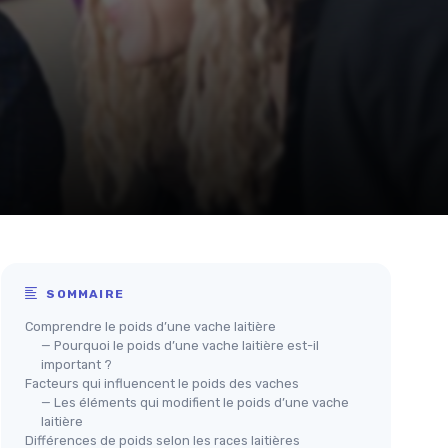
SOMMAIRE
Comprendre le poids d’une vache laitière
— Pourquoi le poids d’une vache laitière est-il
important ?
Facteurs qui influencent le poids des vaches
— Les éléments qui modifient le poids d’une vache
laitière
Différences de poids selon les races laitières