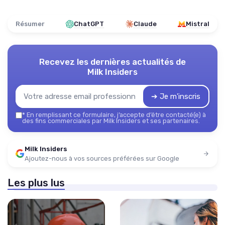
Résumer
ChatGPT
Claude
Mistral
Recevez les dernières actualités de
Milk Insiders
➔ Je m'inscris
*
En remplissant ce formulaire, j’accepte d’être contacté(e) à
des fins commerciales par Milk Insiders et ses partenaires.
Milk Insiders
Ajoutez-nous à vos sources préférées sur Google
Les plus lus