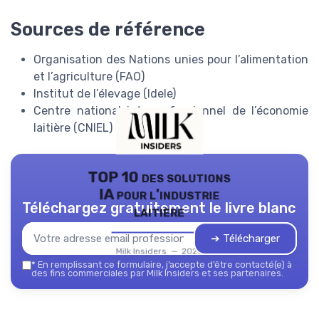
Sources de référence
Organisation des Nations unies pour l’alimentation
et l’agriculture (FAO)
Institut de l’élevage (Idele)
Centre national interprofessionnel de l’économie
laitière (CNIEL)
TOP 10 des solutions
IA pour l'industrie
Téléchargez gratuitement le livre blanc
laitière
➔ Télécharger
Milk Insiders — 2026
*
En remplissant ce formulaire, j’accepte d’être contacté(e) à
des fins commerciales par Milk Insiders et ses partenaires.