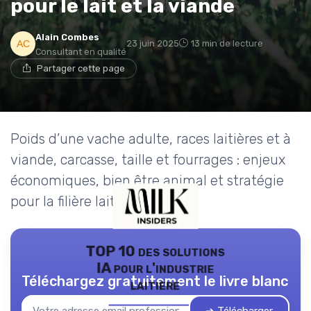
pour le lait et la viande
Alain Combes
23 juin 2025
13 min de lecture
Consultant en qualité
Partager cette page
Poids d’une vache adulte, races laitières et à
viande, carcasse, taille et fourrages : enjeux
économiques, bien être animal et stratégie
pour la filière laitière.
TOP 10 des solutions
IA pour l'industrie
Téléchargez gratuitement le livre blanc
laitière