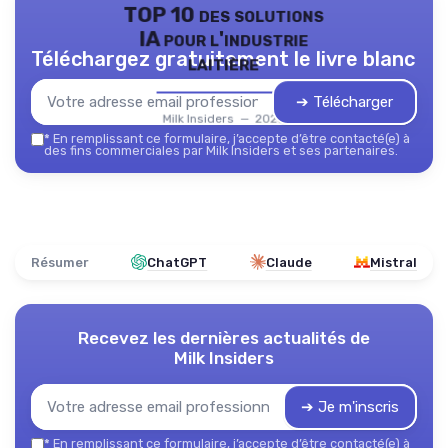
TOP 10 des solutions
IA pour l'industrie
Téléchargez gratuitement le livre blanc
laitière
➔ Télécharger
Milk Insiders — 2026
*
En remplissant ce formulaire, j’accepte d’être contacté(e) à
des fins commerciales par Milk Insiders et ses partenaires.
Résumer
ChatGPT
Claude
Mistral
Recevez les dernières actualités de
Milk Insiders
➔ Je m'inscris
*
En remplissant ce formulaire, j’accepte d’être contacté(e) à