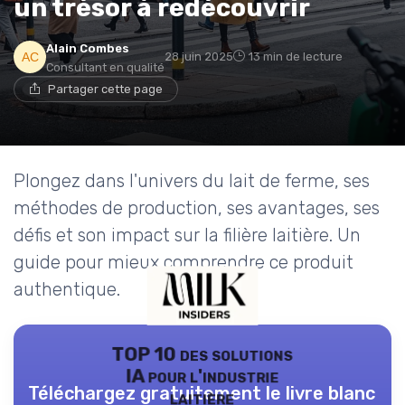
un trésor à redécouvrir
Alain Combes
28 juin 2025
13 min de lecture
Consultant en qualité
Partager cette page
Plongez dans l'univers du lait de ferme, ses
méthodes de production, ses avantages, ses
défis et son impact sur la filière laitière. Un
guide pour mieux comprendre ce produit
authentique.
TOP 10 des solutions
IA pour l'industrie
Téléchargez gratuitement le livre blanc
laitière