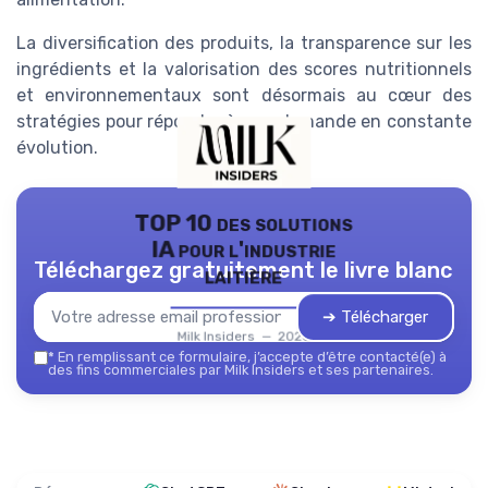
La diversification des produits, la transparence sur les
ingrédients et la valorisation des scores nutritionnels
et environnementaux sont désormais au cœur des
stratégies pour répondre à une demande en constante
évolution.
TOP 10 des solutions
IA pour l'industrie
Téléchargez gratuitement le livre blanc
laitière
➔ Télécharger
Milk Insiders — 2026
*
En remplissant ce formulaire, j’accepte d’être contacté(e) à
des fins commerciales par Milk Insiders et ses partenaires.