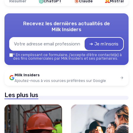
Résumer
ChatGPT
Claude
Mistral
Recevez les dernières actualités de
Milk Insiders
➔ Je m'inscris
*
En remplissant ce formulaire, j’accepte d’être contacté(e) à
des fins commerciales par Milk Insiders et ses partenaires.
Milk Insiders
Ajoutez-nous à vos sources préférées sur Google
Les plus lus