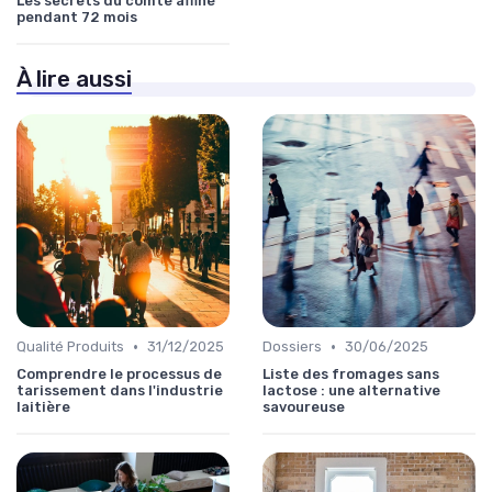
Les secrets du comté affiné
pendant 72 mois
À lire aussi
•
•
Qualité Produits
31/12/2025
Dossiers
30/06/2025
Comprendre le processus de
Liste des fromages sans
tarissement dans l'industrie
lactose : une alternative
laitière
savoureuse