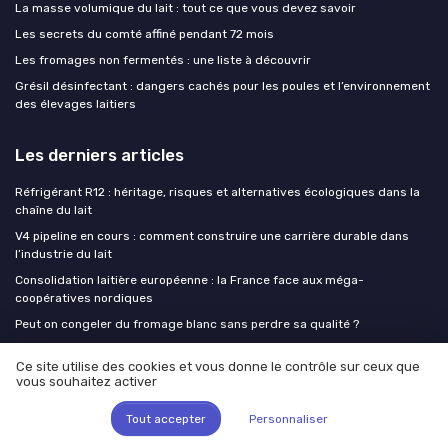
La masse volumique du lait : tout ce que vous devez savoir
Les secrets du comté affiné pendant 72 mois
Les fromages non fermentés : une liste à découvrir
Grésil désinfectant : dangers cachés pour les poules et l’environnement
des élevages laitiers
Les derniers articles
Réfrigérant R12 : héritage, risques et alternatives écologiques dans la
chaîne du lait
V4 pipeline en cours : comment construire une carrière durable dans
l’industrie du lait
Consolidation laitière européenne : la France face aux méga-
coopératives nordiques
Peut on congeler du fromage blanc sans perdre sa qualité ?
Modernisation des sites laitiers : ce que le milliard d'euros de Lactalis
Ce site utilise des cookies et vous donne le contrôle sur ceux que
révèle des priorités industrielles
vous souhaitez activer
Milk Insiders
Tout accepter
Personnaliser