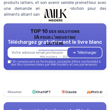
produits laitiers, et son avenir semble prometteur avec
une demande en constante évolution pour des
aliments alliant santé et saveur.
TOP 10 des solutions
IA pour l'industrie
Téléchargez gratuitement le livre blanc
laitière
➔ Télécharger
Milk Insiders — 2026
*
En remplissant ce formulaire, j’accepte d’être contacté(e) à
des fins commerciales par Milk Insiders et ses partenaires.
Résumer
ChatGPT
Claude
Mistral