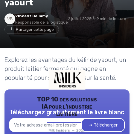
yaourt
Vincent Bellamy
2 juillet 2025
9 min de lecture
Responsable de la logistique
Partager cette page
Explorez les avantages du kéfir de yaourt, un
produit laitier fermenté qui gagne en
popularité pour ses bienfaits sur la santé.
TOP 10 des solutions
IA pour l'industrie
Téléchargez gratuitement le livre blanc
laitière
➔ Télécharger
Milk Insiders — 2026