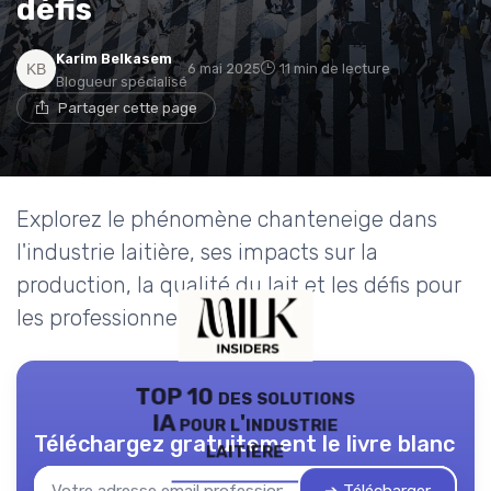
défis
Karim Belkasem
6 mai 2025
11 min de lecture
Blogueur spécialisé
Partager cette page
Explorez le phénomène chanteneige dans
l'industrie laitière, ses impacts sur la
production, la qualité du lait et les défis pour
les professionnels du secteur.
TOP 10 des solutions
IA pour l'industrie
Téléchargez gratuitement le livre blanc
laitière