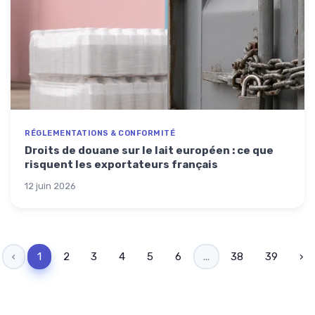
RÉGLEMENTATIONS & CONFORMITÉ
Droits de douane sur le lait européen : ce que
risquent les exportateurs français
12 juin 2026
‹
1
2
3
4
5
6
...
38
39
›