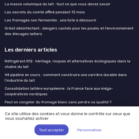
La masse volumique du lait : tout ce que vous devez savoir
Les secrets du comté affiné pendant 72 mois
Les fromages non fermentés : une liste à découvrir
Grésil désinfectant : dangers cachés pour les poules et l’environnement
des élevages laitiers
Les derniers articles
Réfrigérant R12 : héritage, risques et alternatives écologiques dans la
chaîne du lait
V4 pipeline en cours : comment construire une carrière durable dans
l’industrie du lait
Consolidation laitière européenne : la France face aux méga-
coopératives nordiques
Peut on congeler du fromage blanc sans perdre sa qualité ?
Modernisation des sites laitiers : ce que le milliard d'euros de Lactalis
Ce site utilise des cookies et vous donne le contrôle sur ceux que
révèle des priorités industrielles
vous souhaitez activer
Tout accepter
Personnaliser
Milk Insiders