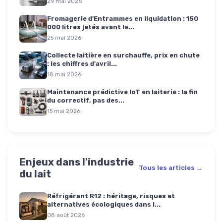
29 mai 2026
Fromagerie d'Entrammes en liquidation : 150
000 litres jetés avant le...
25 mai 2026
Collecte laitière en surchauffe, prix en chute
: les chiffres d'avril...
18 mai 2026
Maintenance prédictive IoT en laiterie : la fin
du correctif, pas des...
15 mai 2026
Enjeux dans l'industrie
Tous les articles →
du lait
Réfrigérant R12 : héritage, risques et
alternatives écologiques dans l...
08 août 2026