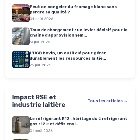
Peut on congeler du fromage blanc sans
perdre sa qualité ?
04 août 2026
Taux de chargement : un levier décisif pour la
chaîne d’approvisionnem...
31 juil. 2026
L’UGB bovin, un outil clé pour gérer
durablement les ressources laitiè...
29 juil. 2026
Impact RSE et
Tous les articles →
industrie laitière
Le réfrigérant R12 : héritage du « refrigerant
gas r12 » et défis envi...
01 août 2026