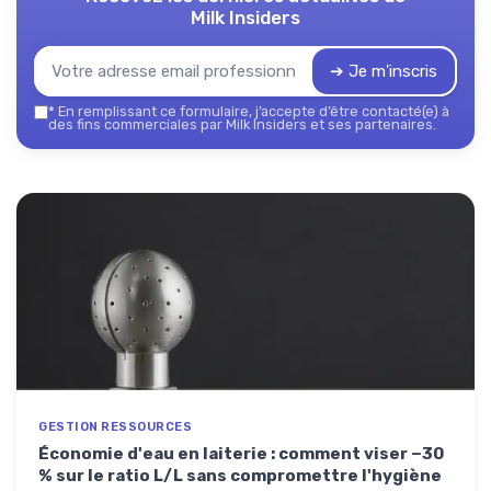
Milk Insiders
➔ Je m'inscris
*
En remplissant ce formulaire, j’accepte d’être contacté(e) à
des fins commerciales par Milk Insiders et ses partenaires.
GESTION RESSOURCES
Économie d'eau en laiterie : comment viser −30
% sur le ratio L/L sans compromettre l'hygiène