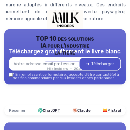
marche adaptés à différents niveaux. Ces endroits
permettent de combiner découverte paysagère,
mémoire agricole et détente en pleine nature.
TOP 10 des solutions
IA pour l'industrie
Téléchargez gratuitement le livre blanc
laitière
➔ Télécharger
Milk Insiders — 2026
*
En remplissant ce formulaire, j’accepte d’être contacté(e) à
des fins commerciales par Milk Insiders et ses partenaires.
Résumer
ChatGPT
Claude
Mistral