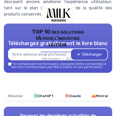
devraient encore améliorer l’expérience utilisateur,
tant sur le plan du service que de la qualité des
produits conservés.
TOP 10 des solutions
IA pour l'industrie
Téléchargez gratuitement le livre blanc
laitière
➔ Télécharger
Milk Insiders — 2026
*
En remplissant ce formulaire, j’accepte d’être contacté(e) à
des fins commerciales par Milk Insiders et ses partenaires.
Résumer
ChatGPT
Claude
Mistral
Recevez les dernières actualités de