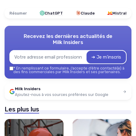
Résumer
ChatGPT
Claude
Mistral
Recevez les dernières actualités de
Milk Insiders
➔ Je m'inscris
*
En remplissant ce formulaire, j’accepte d’être contacté(e) à
des fins commerciales par Milk Insiders et ses partenaires.
Milk Insiders
Ajoutez-nous à vos sources préférées sur Google
Les plus lus