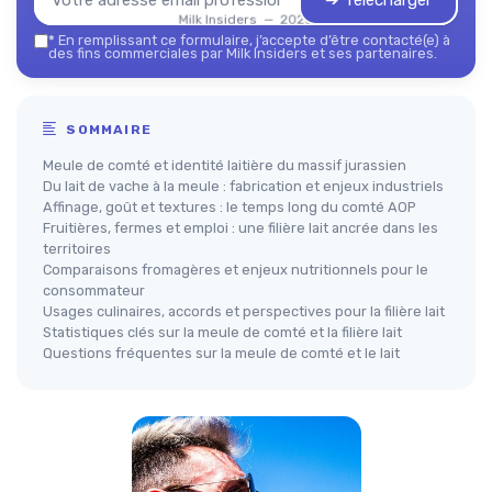
➔ Télécharger
Milk Insiders — 2026
*
En remplissant ce formulaire, j’accepte d’être contacté(e) à
des fins commerciales par Milk Insiders et ses partenaires.
SOMMAIRE
Meule de comté et identité laitière du massif jurassien
Du lait de vache à la meule : fabrication et enjeux industriels
Affinage, goût et textures : le temps long du comté AOP
Fruitières, fermes et emploi : une filière lait ancrée dans les
territoires
Comparaisons fromagères et enjeux nutritionnels pour le
consommateur
Usages culinaires, accords et perspectives pour la filière lait
Statistiques clés sur la meule de comté et la filière lait
Questions fréquentes sur la meule de comté et le lait