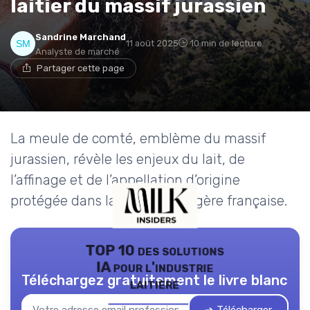
laitier du massif jurassien
Sandrine Marchand
11 août 2025
10 min de lecture
Analyste de marché
Partager cette page
La meule de comté, emblème du massif
jurassien, révèle les enjeux du lait, de
l’affinage et de l’appellation d’origine
protégée dans la filière fromagère française.
TOP 10 des solutions
IA pour l'industrie
Téléchargez gratuitement le livre blanc
laitière