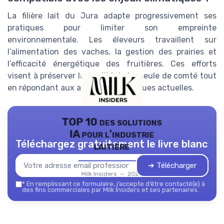
La filière lait du Jura adapte progressivement ses
pratiques pour limiter son empreinte
environnementale. Les éleveurs travaillent sur
l’alimentation des vaches, la gestion des prairies et
l’efficacité énergétique des fruitières. Ces efforts
visent à préserver la qualité de la meule de comté tout
en répondant aux attentes climatiques actuelles.
TOP 10 des solutions
IA pour l'industrie
Téléchargez gratuitement le livre blanc
laitière
➔ Télécharger
Milk Insiders — 2026
*
En remplissant ce formulaire, j’accepte d’être contacté(e) à
des fins commerciales par Milk Insiders et ses partenaires.