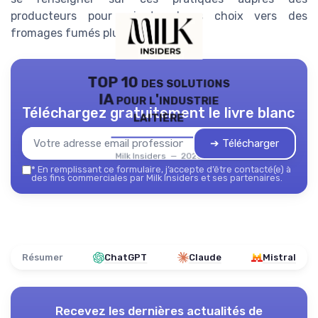
producteurs pour orienter leurs choix vers des
fromages fumés plus responsables.
TOP 10 des solutions
IA pour l'industrie
Téléchargez gratuitement le livre blanc
laitière
➔ Télécharger
Milk Insiders — 2026
*
En remplissant ce formulaire, j’accepte d’être contacté(e) à
des fins commerciales par Milk Insiders et ses partenaires.
Résumer
ChatGPT
Claude
Mistral
Recevez les dernières actualités de