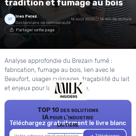
tradition et fumage au bois
Ines Perez
16 août 2025
14 min de lecture
Gestionnaire de communauté
Partager cette page
Analyse approfondie du Brezain fumé :
fabrication, fumage au bois, lien avec le
Beaufort, usages culinaires, traçabilité du lait
et enjeux pour la filière laitière.
TOP 10 des solutions
IA pour l'industrie
Téléchargez gratuitement le livre blanc
laitière