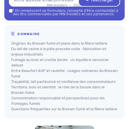
➔ Télécharger
Milk Insiders — 2026
*
En remplissant ce formulaire, j’accepte d’être contacté(e) à
des fins commerciales par Milk Insiders et ses partenaires.
SOMMAIRE
Origines du Brezain fumé et place dans la filière laitière
Du lait de vache à la pâte pressée cuite : fabrication et
enjeux industriels
Fumage au bois et croûte dorée : un équilibre sensoriel
délicat
Entre Beaufort AOP et raclette : usages culinaires du Brezain
fumé
Traçabilité, lait pasteurisé et confiance des consommateurs
Territoire, bois et identité : le rôle de la Savoie dans le
Brezain fumé
Consommation responsable et perspectives pour les
fromages fumés
Questions fréquentes sur le Brezain fumé et la filière laitière