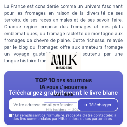
La France est considérée comme un univers fascinant
pour les fromages en raison de la diversité de ses
terroirs, de ses races animales et de ses savoir faire.
Chaque région propose des fromages et des plats
emblématiques, du fromage raclette de montagne aux
fromages de chèvre de plaine. Cette richesse, relayée
par le blog du fromager, offre aux amateurs fromage
un voyage gustatif permanent, soutenu par une
longue histoire fromagère.
TOP 10 des solutions
IA pour l'industrie
Téléchargez gratuitement le livre blanc
laitière
➔ Télécharger
Milk Insiders — 2026
*
En remplissant ce formulaire, j’accepte d’être contacté(e) à
des fins commerciales par Milk Insiders et ses partenaires.