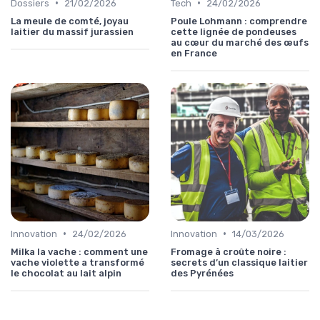
•
•
Dossiers
21/02/2026
Tech
24/02/2026
La meule de comté, joyau
Poule Lohmann : comprendre
laitier du massif jurassien
cette lignée de pondeuses
au cœur du marché des œufs
en France
•
•
Innovation
24/02/2026
Innovation
14/03/2026
Milka la vache : comment une
Fromage à croûte noire :
vache violette a transformé
secrets d’un classique laitier
le chocolat au lait alpin
des Pyrénées