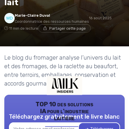
lait
Marie-Claire Duval
16 août 2025
Coordonnatrice des ressources humaines
11 min de lecture
Partager cette page
Le blog du fromager analyse l’univers du lait
et des fromages, de la raclette au beaufort,
entre terroirs, emballages, conservation et
accords gourmands.
TOP 10 des solutions
IA pour l'industrie
Téléchargez gratuitement le livre blanc
laitière