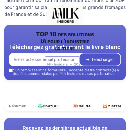
l’authenticité qui fait la renommée du mont d’or AOP,
pour garantir sa place sur la page des grands fromages
de France et de Suisse.
TOP 10 des solutions
IA pour l'industrie
Téléchargez gratuitement le livre blanc
laitière
➔ Télécharger
Milk Insiders — 2026
*
En remplissant ce formulaire, j’accepte d’être contacté(e) à
des fins commerciales par Milk Insiders et ses partenaires.
Résumer
ChatGPT
Claude
Mistral
Recevez les dernières actualités de