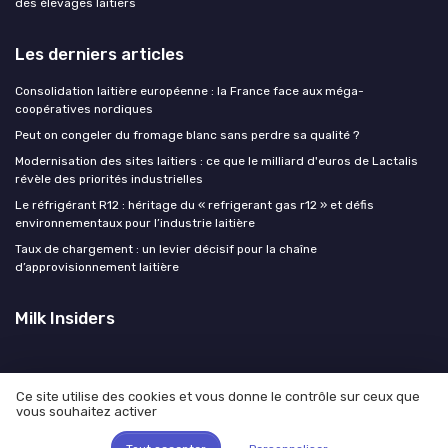
des élevages laitiers
Les derniers articles
Consolidation laitière européenne : la France face aux méga-
coopératives nordiques
Peut on congeler du fromage blanc sans perdre sa qualité ?
Modernisation des sites laitiers : ce que le milliard d'euros de Lactalis
révèle des priorités industrielles
Le réfrigérant R12 : héritage du « refrigerant gas r12 » et défis
environnementaux pour l’industrie laitière
Taux de chargement : un levier décisif pour la chaîne
d’approvisionnement laitière
Milk Insiders
Ce site utilise des cookies et vous donne le contrôle sur ceux que
vous souhaitez activer
Mentions légales
Politique de confidentialité
© Milk Insiders 2026