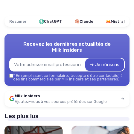
Résumer
ChatGPT
Claude
Mistral
Recevez les dernières actualités de
Milk Insiders
➔ Je m'inscris
*
En remplissant ce formulaire, j’accepte d’être contacté(e) à
des fins commerciales par Milk Insiders et ses partenaires.
Milk Insiders
Ajoutez-nous à vos sources préférées sur Google
Les plus lus