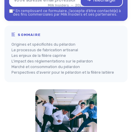
➔ Télécharger
Milk Insiders — 2026
*
En remplissant ce formulaire, j’accepte d’être contacté(e) à
des fins commerciales par Milk Insiders et ses partenaires.
SOMMAIRE
Origines et spécificités du pélardon
Le processus de fabrication artisanal
Les enjeux de la filière caprine
L'impact des réglementations sur le pélardon
Marché et consommation du pélardon
Perspectives d'avenir pour le pélardon et la filière laitière