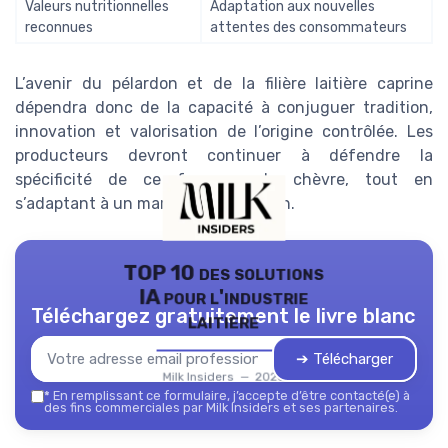
Valeurs nutritionnelles
Adaptation aux nouvelles
reconnues
attentes des consommateurs
L’avenir du pélardon et de la filière laitière caprine
dépendra donc de la capacité à conjuguer tradition,
innovation et valorisation de l’origine contrôlée. Les
producteurs devront continuer à défendre la
spécificité de ce fromage de chèvre, tout en
s’adaptant à un marché en mutation.
TOP 10 des solutions
IA pour l'industrie
Téléchargez gratuitement le livre blanc
laitière
➔ Télécharger
Milk Insiders — 2026
*
En remplissant ce formulaire, j’accepte d’être contacté(e) à
des fins commerciales par Milk Insiders et ses partenaires.