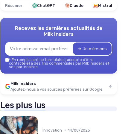
Résumer
ChatGPT
Claude
Mistral
Recevez les dernières actualités de
Milk Insiders
➔ Je m'inscris
*
En remplissant ce formulaire, j’accepte d’être
contacté(e) à des fins commerciales par Milk Insiders et
ses partenaires.
Milk Insiders
Ajoutez-nous à vos sources préférées sur Google
Les plus lus
•
Innovation
14/08/2025