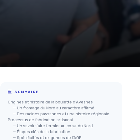
SOMMAIRE
Origines et histoire de la boulette d'Avesnes
— Un fromage du Nord au caractère affirmé
— Des racines paysannes et une histoire régionale
Processus de fabrication artisanal
— Un savoir-faire fermier au cœur du Nord
— Étapes clés de la fabrication
— Spécificités et exigences de l’AOP