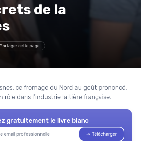
rets de la
es
Partager cette page
vesnes, ce fromage du Nord au goût prononcé.
 rôle dans l'industrie laitière française.
z gratuitement le livre blanc
➔ Télécharger