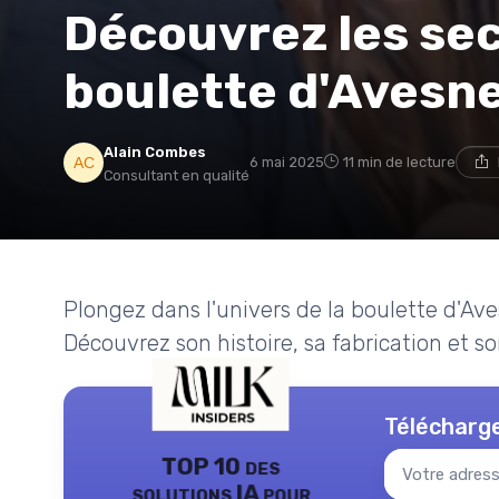
Découvrez les sec
boulette d'Avesn
Alain Combes
6 mai 2025
11 min de lecture
Consultant en qualité
Plongez dans l'univers de la boulette d'A
Découvrez son histoire, sa fabrication et son
Télécharge
TOP 10 des
solutions IA pour