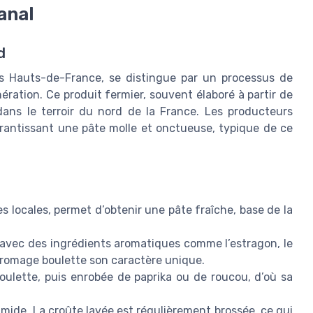
anal
d
s Hauts-de-France, se distingue par un processus de
ération. Ce produit fermier, souvent élaboré à partir de
dans le terroir du nord de la France. Les producteurs
arantissant une pâte molle et onctueuse, typique de ce
es locales, permet d’obtenir une pâte fraîche, base de la
 avec des ingrédients aromatiques comme l’estragon, le
 fromage boulette son caractère unique.
ulette, puis enrobée de paprika ou de roucou, d’où sa
humide. La croûte lavée est régulièrement brossée, ce qui