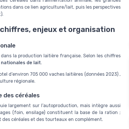
e des céréales dans l’alimentation animale, les grandes
tions dans ce lien agriculture/lait, puis les perspectives
).
: chiffres, enjeux et organisation
ionale
ns la production laitière française. Selon les chiffres
 nationales de lait
.
ptel d’environ 705 000 vaches laitières (données 2023) ,
culture régionale.
ce des céréales
puie largement sur l’autoproduction, mais intègre aussi
ages (foin, ensilage) constituent la base de la ration ;
uit des céréales et des tourteaux en complément.