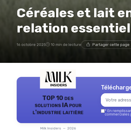
Céréales et lait e
relation essentiel
16 octobre 2025
10 min de lecture
Partager cette page
Télécharge
TOP 10 des
solutions IA pour
l'industrie laitière
*
En remplissant
commerciales p
Milk Insiders — 2026