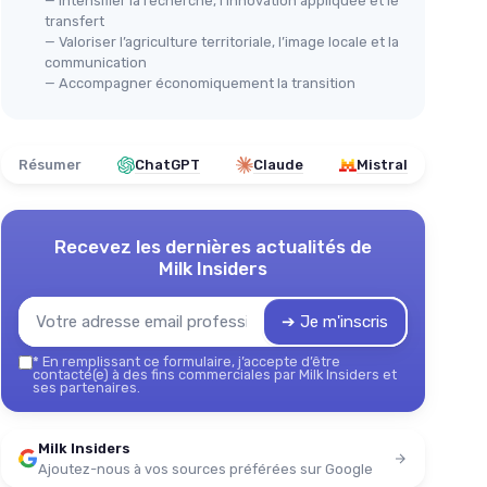
— Intensifier la recherche, l’innovation appliquée et le
transfert
— Valoriser l’agriculture territoriale, l’image locale et la
communication
— Accompagner économiquement la transition
Résumer
ChatGPT
Claude
Mistral
Recevez les dernières actualités de
Milk Insiders
➔ Je m'inscris
*
En remplissant ce formulaire, j’accepte d’être
contacté(e) à des fins commerciales par Milk Insiders et
ses partenaires.
Milk Insiders
Ajoutez-nous à vos sources préférées sur Google