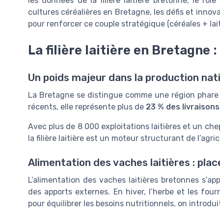
les données de la filière laitière bretonne, le rôl
cultures céréalières en Bretagne, les défis et innova
pour renforcer ce couple stratégique (céréales + lait
La filière laitière en Bretagne 
Un poids majeur dans la production nat
La Bretagne se distingue comme une région phare da
récents, elle représente plus de
23 % des livraisons
Avec plus de 8 000 exploitations laitières et un che
la filière laitière est un moteur structurant de l’agri
Alimentation des vaches laitières : pla
L’alimentation des vaches laitières bretonnes s’ap
des apports externes. En hiver, l’herbe et les fourr
pour équilibrer les besoins nutritionnels, on introd