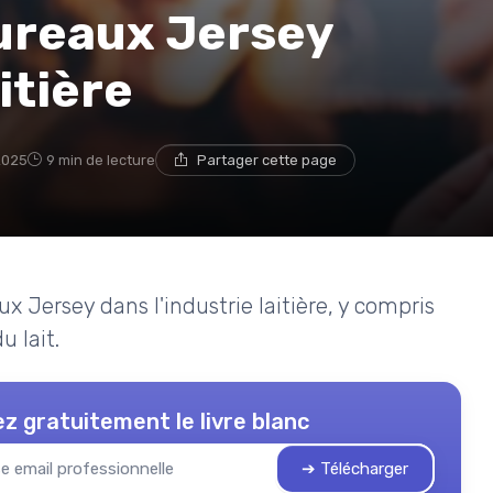
aureaux Jersey
itière
2025
9 min de lecture
Partager cette page
 Jersey dans l'industrie laitière, y compris
u lait.
z gratuitement le livre blanc
➔ Télécharger