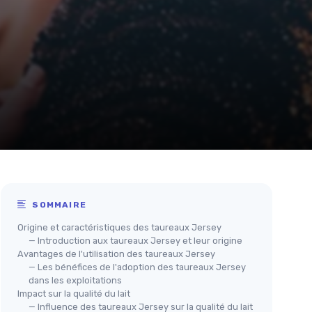
SOMMAIRE
Origine et caractéristiques des taureaux Jersey
— Introduction aux taureaux Jersey et leur origine
Avantages de l'utilisation des taureaux Jersey
— Les bénéfices de l'adoption des taureaux Jersey
dans les exploitations
Impact sur la qualité du lait
— Influence des taureaux Jersey sur la qualité du lait