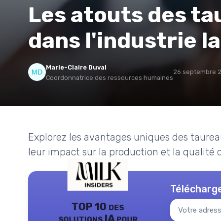
Les atouts des t
dans l'industrie la
Marie-Claire Duval
26 septembre 
Coordonnatrice des ressources humaines
Explorez les avantages uniques des taureaux
leur impact sur la production et la qualité d
Télécharge
TOP 10 des
solutions IA pour