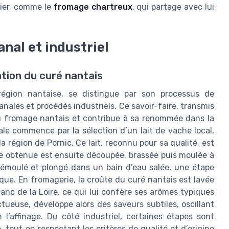
tier, comme le
fromage chartreux
, qui partage avec lui
nal et industriel
ation du curé nantais
égion nantaise, se distingue par son processus de
anales et procédés industriels. Ce savoir-faire, transmis
du fromage nantais et contribue à sa renommée dans la
ale commence par la sélection d’un lait de vache local,
 région de Pornic. Ce lait, reconnu pour sa qualité, est
e obtenue est ensuite découpée, brassée puis moulée à
démoulé et plongé dans un bain d’eau salée, une étape
ique. En fromagerie, la croûte du curé nantais est lavée
anc de la Loire, ce qui lui confère ses arômes typiques
tueuse, développe alors des saveurs subtiles, oscillant
l’affinage. Du côté industriel, certaines étapes sont
tout en respectant les critères de qualité et d’origine