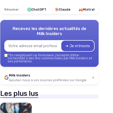
Résumer
ChatGPT
Claude
Mistral
Recevez les dernières actualités de
Milk Insiders
➔ Je m'inscris
*
En remplissant ce formulaire, j’accepte d’être
contacté(e) à des fins commerciales par Milk Insiders et
ses partenaires.
Milk Insiders
Ajoutez-nous à vos sources préférées sur Google
Les plus lus