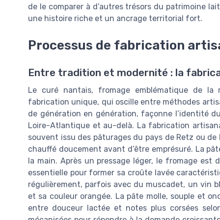
de le comparer à d’autres trésors du patrimoine lai
une histoire riche et un ancrage territorial fort.
Processus de fabrication artisa
Entre tradition et modernité : la fabric
Le curé nantais, fromage emblématique de la r
fabrication unique, qui oscille entre méthodes artis
de génération en génération, façonne l’identité 
Loire-Atlantique et au-delà. La fabrication artisan
souvent issu des pâturages du pays de Retz ou de la
chauffé doucement avant d’être emprésuré. La pât
la main. Après un pressage léger, le fromage est 
essentielle pour former sa croûte lavée caractérist
régulièrement, parfois avec du muscadet, un vin bl
et sa couleur orangée. La pâte molle, souple et onc
entre douceur lactée et notes plus corsées selon 
mécanisées pour répondre à la demande croissante, 