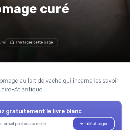
romage curé
ture
Partager cette page
romage au lait de vache qui incarne les savoir-
 Loire-Atlantique.
z gratuitement le livre blanc
➔ Télécharger