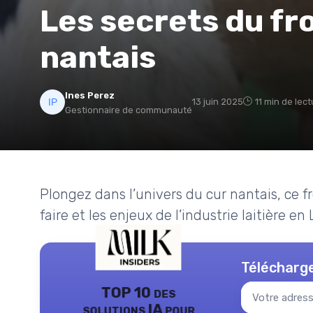
Les secrets du f
nantais
Ines Perez
13 juin 2025
11 min de lec
Gestionnaire de communauté
Plongez dans l’univers du cur nantais, ce f
faire et les enjeux de l’industrie laitière en
Télécharge
TOP 10 des
solutions IA pour