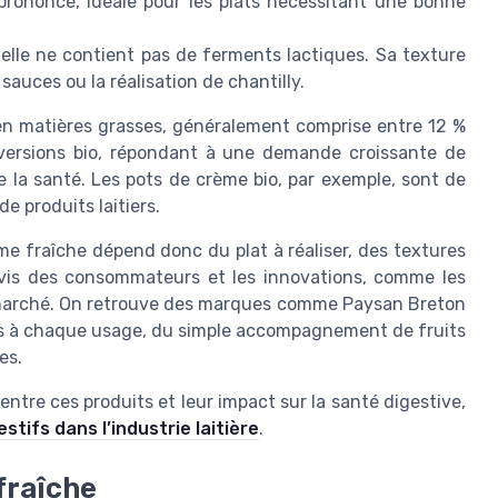
prononcé, idéale pour les plats nécessitant une bonne
 elle ne contient pas de ferments lactiques. Sa texture
 sauces ou la réalisation de chantilly.
r en matières grasses, généralement comprise entre 12 %
 versions bio, répondant à une demande croissante de
 la santé. Les pots de crème bio, par exemple, sont de
e produits laitiers.
me fraîche dépend donc du plat à réaliser, des textures
avis des consommateurs et les innovations, comme les
e marché. On retrouve des marques comme Paysan Breton
s à chaque usage, du simple accompagnement de fruits
es.
ntre ces produits et leur impact sur la santé digestive,
gestifs dans l’industrie laitière
.
fraîche