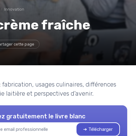
Innovation
 crème fraîche
rtager cette page
 fabrication, usages culinaires, différences
e laitière et perspectives d'avenir.
z gratuitement le livre blanc
➔ Télécharger