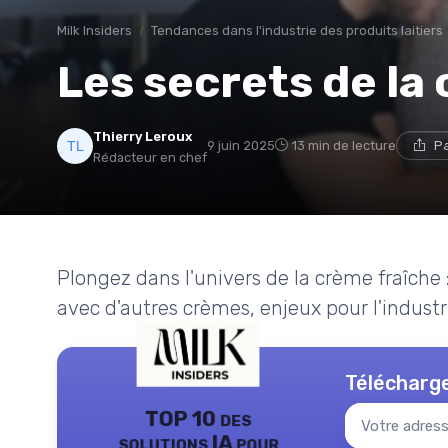
Milk Insiders
Tendances dans l'industrie des produits laitiers
Les secrets de la
Thierry Leroux
9 juin 2025
13 min de lecture
Pa
Rédacteur en chef
Plongez dans l'univers de la crème fraîche :
avec d'autres crèmes, enjeux pour l'industri
Télécharge
TOP 10 des
solutions IA pour