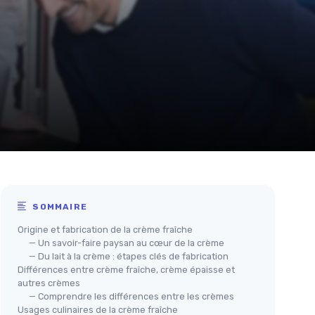
SOMMAIRE
Origine et fabrication de la crème fraîche
— Un savoir-faire paysan au cœur de la crème
— Du lait à la crème : étapes clés de fabrication
Différences entre crème fraîche, crème épaisse et
autres crèmes
— Comprendre les différences entre les crèmes
Usages culinaires de la crème fraîche