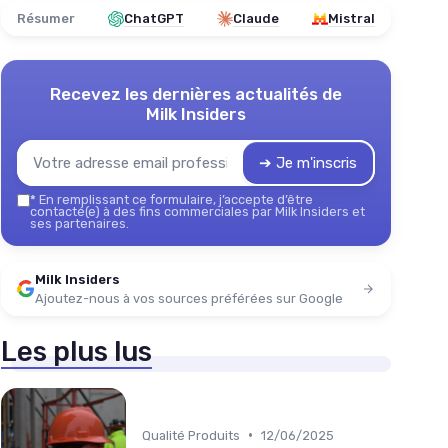
Résumer
ChatGPT
Claude
Mistral
Recevez les dernières actualités de
Milk Insiders
➔ Je m'inscris
*
En remplissant ce formulaire, j’accepte d’être
contacté(e) à des fins commerciales par Milk Insiders et
ses partenaires.
Milk Insiders
Ajoutez-nous à vos sources préférées sur Google
Les plus lus
•
Qualité Produits
12/06/2025