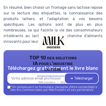
En résumé, bien choisir un fromage sans lactose repose
sur la lecture des étiquettes, la connaissance des
produits laitiers, et l’adaptation à vos besoins
spécifiques. Les options sont de plus en plus
nombreuses, ce qui facilite la vie des consommateurs
intolérants au lactose ou à la recherche d’aliments
innovants pour leur cuisine.
TOP 10 des solutions
IA pour l'industrie
Téléchargez gratuitement le livre blanc
laitière
➔ Télécharger
Milk Insiders — 2026
*
En remplissant ce formulaire, j’accepte d’être contacté(e) à
des fins commerciales par Milk Insiders et ses partenaires.