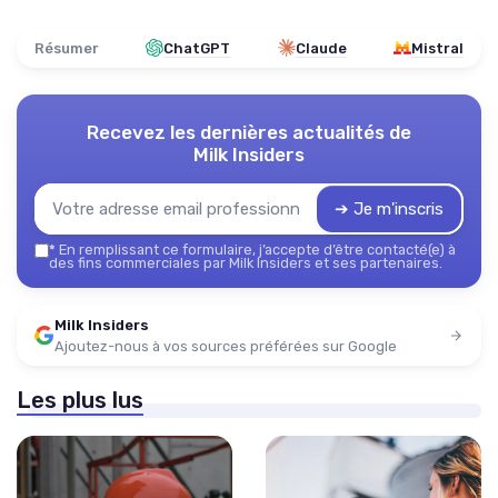
Résumer
ChatGPT
Claude
Mistral
Recevez les dernières actualités de
Milk Insiders
➔ Je m'inscris
*
En remplissant ce formulaire, j’accepte d’être contacté(e) à
des fins commerciales par Milk Insiders et ses partenaires.
Milk Insiders
Ajoutez-nous à vos sources préférées sur Google
Les plus lus