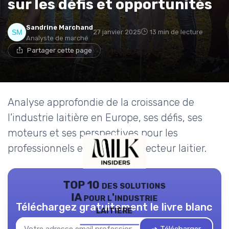
sur les défis et opportunités
Sandrine Marchand
27 janvier 2025
13 min de lecture
Analyste de marché
Partager cette page
Analyse approfondie de la croissance de
l’industrie laitière en Europe, ses défis, ses
moteurs et ses perspectives pour les
professionnels et curieux du secteur laitier.
TOP 10 des solutions
IA pour l'industrie
Téléchargez gratuitement le livre blanc
laitière