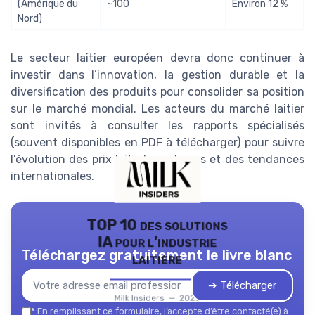
(Amérique du
~100
Environ 12 %
Nord)
Le secteur laitier européen devra donc continuer à
investir dans l’innovation, la gestion durable et la
diversification des produits pour consolider sa position
sur le marché mondial. Les acteurs du marché laitier
sont invités à consulter les rapports spécialisés
(souvent disponibles en PDF à télécharger) pour suivre
l’évolution des prix lait, des volumes et des tendances
internationales.
TOP 10 des solutions
IA pour l'industrie
Téléchargez gratuitement le livre blanc
laitière
➔ Télécharger
Milk Insiders — 2026
*
En remplissant ce formulaire, j’accepte d’être contacté(e) à