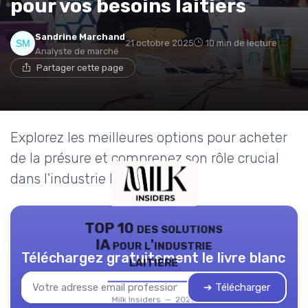
pour vos besoins laitiers
Sandrine Marchand
21 octobre 2025
10 min de lecture
Analyste de marché
Partager cette page
Explorez les meilleures options pour acheter
de la présure et comprenez son rôle crucial
dans l'industrie laitière.
TOP 10 des solutions
IA pour l'industrie
Téléchargez gratuitement le livre blanc
laitière
➔ Télécharger
Milk Insiders — 2026