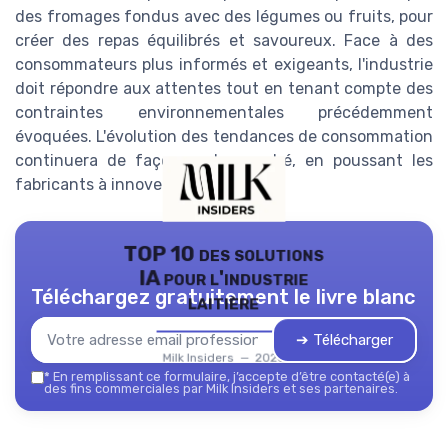
des fromages fondus avec des légumes ou fruits, pour
créer des repas équilibrés et savoureux. Face à des
consommateurs plus informés et exigeants, l'industrie
doit répondre aux attentes tout en tenant compte des
contraintes environnementales précédemment
évoquées. L'évolution des tendances de consommation
continuera de façonner le marché, en poussant les
fabricants à innover constamment.
TOP 10 des solutions
IA pour l'industrie
Téléchargez gratuitement le livre blanc
laitière
➔ Télécharger
Milk Insiders — 2026
*
En remplissant ce formulaire, j’accepte d’être contacté(e) à
des fins commerciales par Milk Insiders et ses partenaires.