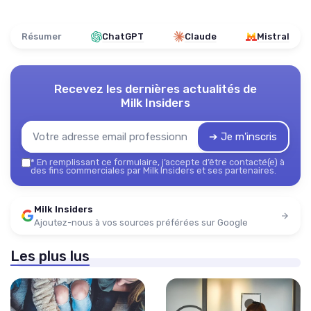
Résumer
ChatGPT
Claude
Mistral
Recevez les dernières actualités de
Milk Insiders
➔ Je m'inscris
*
En remplissant ce formulaire, j’accepte d’être contacté(e) à
des fins commerciales par Milk Insiders et ses partenaires.
Milk Insiders
Ajoutez-nous à vos sources préférées sur Google
Les plus lus