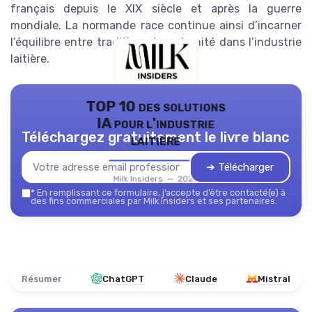
français depuis le XIX siècle et après la guerre
mondiale. La normande race continue ainsi d’incarner
l’équilibre entre tradition et modernité dans l’industrie
laitière.
TOP 10 des solutions
IA pour l'industrie
Téléchargez gratuitement le livre blanc
laitière
➔ Télécharger
Milk Insiders — 2026
*
En remplissant ce formulaire, j’accepte d’être contacté(e) à
des fins commerciales par Milk Insiders et ses partenaires.
Résumer
ChatGPT
Claude
Mistral