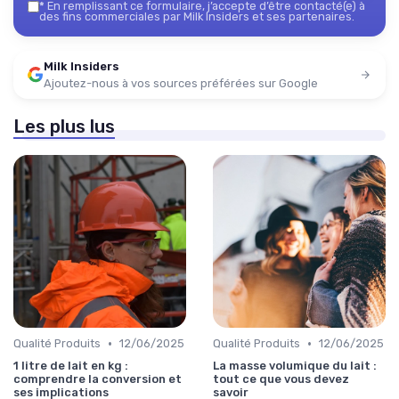
*
En remplissant ce formulaire, j’accepte d’être contacté(e) à
des fins commerciales par Milk Insiders et ses partenaires.
Milk Insiders
Ajoutez-nous à vos sources préférées sur Google
Les plus lus
•
•
Qualité Produits
12/06/2025
Qualité Produits
12/06/2025
1 litre de lait en kg :
La masse volumique du lait :
comprendre la conversion et
tout ce que vous devez
ses implications
savoir