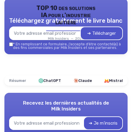
TOP 10 des solutions
IA pour l'industrie
Téléchargez gratuitement le livre blanc
laitière
➔ Télécharger
Milk Insiders — 2026
*
En remplissant ce formulaire, j’accepte d’être contacté(e) à
des fins commerciales par Milk Insiders et ses partenaires.
Résumer
ChatGPT
Claude
Mistral
Recevez les dernières actualités de
Milk Insiders
➔ Je m'inscris