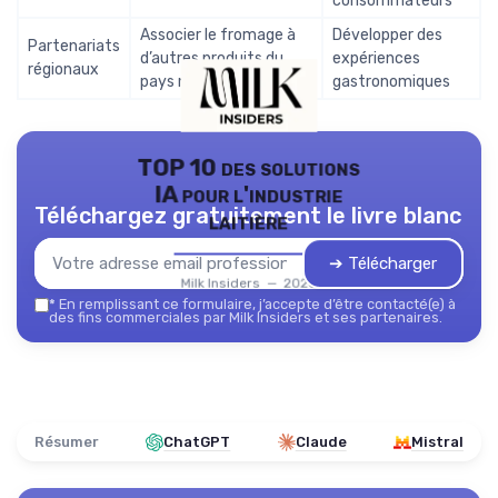
consommateurs
Associer le fromage à
Développer des
Partenariats
d’autres produits du
expériences
régionaux
pays nantais
gastronomiques
TOP 10 des solutions
IA pour l'industrie
Téléchargez gratuitement le livre blanc
laitière
➔ Télécharger
Milk Insiders — 2026
*
En remplissant ce formulaire, j’accepte d’être contacté(e) à
des fins commerciales par Milk Insiders et ses partenaires.
Résumer
ChatGPT
Claude
Mistral